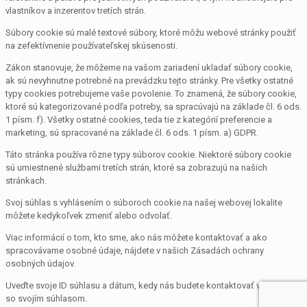
vlastníkov a inzerentov tretích strán.
Súbory cookie sú malé textové súbory, ktoré môžu webové stránky použiť
na zefektívnenie používateľskej skúsenosti.
Zákon stanovuje, že môžeme na vašom zariadení ukladať súbory cookie,
ak sú nevyhnutne potrebné na prevádzku tejto stránky. Pre všetky ostatné
typy cookies potrebujeme vaše povolenie. To znamená, že súbory cookie,
ktoré sú kategorizované podľa potreby, sa spracúvajú na základe čl. 6 ods.
1 písm. f). Všetky ostatné cookies, teda tie z kategórií preferencie a
marketing, sú spracované na základe čl. 6 ods. 1 písm. a) GDPR.
Táto stránka používa rôzne typy súborov cookie. Niektoré súbory cookie
sú umiestnené službami tretích strán, ktoré sa zobrazujú na našich
stránkach.
Svoj súhlas s vyhlásením o súboroch cookie na našej webovej lokalite
môžete kedykoľvek zmeniť alebo odvolať.
Viac informácií o tom, kto sme, ako nás môžete kontaktovať a ako
spracovávame osobné údaje, nájdete v našich Zásadách ochrany
osobných údajov.
Uveďte svoje ID súhlasu a dátum, kedy nás budete kontaktovať v súvislosti
so svojím súhlasom.