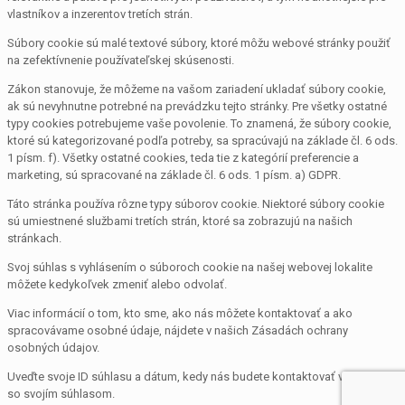
vlastníkov a inzerentov tretích strán.
Súbory cookie sú malé textové súbory, ktoré môžu webové stránky použiť
na zefektívnenie používateľskej skúsenosti.
Zákon stanovuje, že môžeme na vašom zariadení ukladať súbory cookie,
ak sú nevyhnutne potrebné na prevádzku tejto stránky. Pre všetky ostatné
typy cookies potrebujeme vaše povolenie. To znamená, že súbory cookie,
ktoré sú kategorizované podľa potreby, sa spracúvajú na základe čl. 6 ods.
1 písm. f). Všetky ostatné cookies, teda tie z kategórií preferencie a
marketing, sú spracované na základe čl. 6 ods. 1 písm. a) GDPR.
Táto stránka používa rôzne typy súborov cookie. Niektoré súbory cookie
sú umiestnené službami tretích strán, ktoré sa zobrazujú na našich
stránkach.
Svoj súhlas s vyhlásením o súboroch cookie na našej webovej lokalite
môžete kedykoľvek zmeniť alebo odvolať.
Viac informácií o tom, kto sme, ako nás môžete kontaktovať a ako
spracovávame osobné údaje, nájdete v našich Zásadách ochrany
osobných údajov.
Uveďte svoje ID súhlasu a dátum, kedy nás budete kontaktovať v súvislosti
so svojím súhlasom.