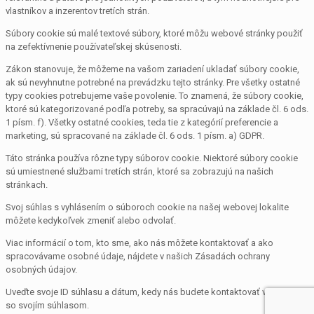
vlastníkov a inzerentov tretích strán.
Súbory cookie sú malé textové súbory, ktoré môžu webové stránky použiť
na zefektívnenie používateľskej skúsenosti.
Zákon stanovuje, že môžeme na vašom zariadení ukladať súbory cookie,
ak sú nevyhnutne potrebné na prevádzku tejto stránky. Pre všetky ostatné
typy cookies potrebujeme vaše povolenie. To znamená, že súbory cookie,
ktoré sú kategorizované podľa potreby, sa spracúvajú na základe čl. 6 ods.
1 písm. f). Všetky ostatné cookies, teda tie z kategórií preferencie a
marketing, sú spracované na základe čl. 6 ods. 1 písm. a) GDPR.
Táto stránka používa rôzne typy súborov cookie. Niektoré súbory cookie
sú umiestnené službami tretích strán, ktoré sa zobrazujú na našich
stránkach.
Svoj súhlas s vyhlásením o súboroch cookie na našej webovej lokalite
môžete kedykoľvek zmeniť alebo odvolať.
Viac informácií o tom, kto sme, ako nás môžete kontaktovať a ako
spracovávame osobné údaje, nájdete v našich Zásadách ochrany
osobných údajov.
Uveďte svoje ID súhlasu a dátum, kedy nás budete kontaktovať v súvislosti
so svojím súhlasom.