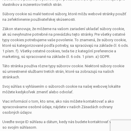
vlastníkov a inzerentov tretích strán.
Súbory cookie sú malé textové súbory, ktoré môžu webové stránky použiť
na zefektívnenie používateľskej skúsenosti.
Zákon stanovuje, že môžeme na vašom zariadení ukladať súbory cookie,
ak sú nevyhnutne potrebné na prevádzku tejto stránky. Pre všetky ostatné
typy cookies potrebujeme vaše povolenie. To znamená, že súbory cookie,
ktoré sú kategorizované podľa potreby, sa spracúvajú na základe čl. 6 ods.
1 písm. f). Všetky ostatné cookies, teda tie z kategórií preferencie a
marketing, sú spracované na základe čl. 6 ods. 1 písm. a) GDPR.
Táto stránka používa rôzne typy súborov cookie. Niektoré súbory cookie
sú umiestnené službami tretích strán, ktoré sa zobrazujú na našich
stránkach.
Svoj súhlas s vyhlásením o súboroch cookie na našej webovej lokalite
môžete kedykoľvek zmeniť alebo odvolať.
Viac informácií o tom, kto sme, ako nás môžete kontaktovať a ako
spracovávame osobné údaje, nájdete v našich Zásadách ochrany
osobných údajov.
Uveďte svoje ID súhlasu a dátum, kedy nás budete kontaktovať v súvislosti
so svojím súhlasom.