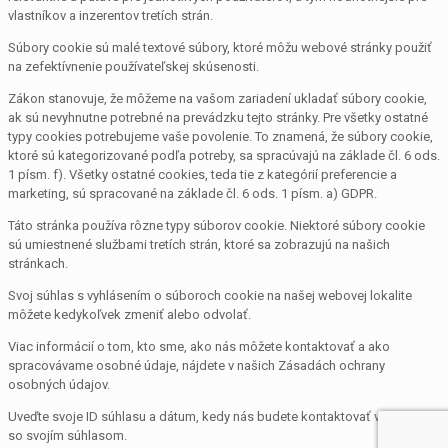
vlastníkov a inzerentov tretích strán.
Súbory cookie sú malé textové súbory, ktoré môžu webové stránky použiť
na zefektívnenie používateľskej skúsenosti.
Zákon stanovuje, že môžeme na vašom zariadení ukladať súbory cookie,
ak sú nevyhnutne potrebné na prevádzku tejto stránky. Pre všetky ostatné
typy cookies potrebujeme vaše povolenie. To znamená, že súbory cookie,
ktoré sú kategorizované podľa potreby, sa spracúvajú na základe čl. 6 ods.
1 písm. f). Všetky ostatné cookies, teda tie z kategórií preferencie a
marketing, sú spracované na základe čl. 6 ods. 1 písm. a) GDPR.
Táto stránka používa rôzne typy súborov cookie. Niektoré súbory cookie
sú umiestnené službami tretích strán, ktoré sa zobrazujú na našich
stránkach.
Svoj súhlas s vyhlásením o súboroch cookie na našej webovej lokalite
môžete kedykoľvek zmeniť alebo odvolať.
Viac informácií o tom, kto sme, ako nás môžete kontaktovať a ako
spracovávame osobné údaje, nájdete v našich Zásadách ochrany
osobných údajov.
Uveďte svoje ID súhlasu a dátum, kedy nás budete kontaktovať v súvislosti
so svojím súhlasom.