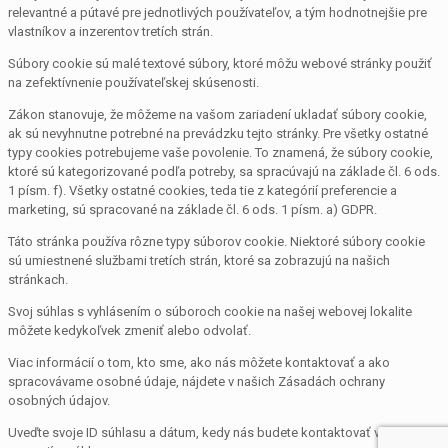
relevantné a pútavé pre jednotlivých používateľov, a tým hodnotnejšie pre
vlastníkov a inzerentov tretích strán.
Súbory cookie sú malé textové súbory, ktoré môžu webové stránky použiť
na zefektívnenie používateľskej skúsenosti.
Zákon stanovuje, že môžeme na vašom zariadení ukladať súbory cookie,
ak sú nevyhnutne potrebné na prevádzku tejto stránky. Pre všetky ostatné
typy cookies potrebujeme vaše povolenie. To znamená, že súbory cookie,
ktoré sú kategorizované podľa potreby, sa spracúvajú na základe čl. 6 ods.
1 písm. f). Všetky ostatné cookies, teda tie z kategórií preferencie a
marketing, sú spracované na základe čl. 6 ods. 1 písm. a) GDPR.
Táto stránka používa rôzne typy súborov cookie. Niektoré súbory cookie
sú umiestnené službami tretích strán, ktoré sa zobrazujú na našich
stránkach.
Svoj súhlas s vyhlásením o súboroch cookie na našej webovej lokalite
môžete kedykoľvek zmeniť alebo odvolať.
Viac informácií o tom, kto sme, ako nás môžete kontaktovať a ako
spracovávame osobné údaje, nájdete v našich Zásadách ochrany
osobných údajov.
Uveďte svoje ID súhlasu a dátum, kedy nás budete kontaktovať v súvislosti