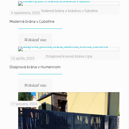
Moderná brána s bránkou v ľubotíne
3 septembra, 2025
Moderná brána v Ľubotíne
Ukázať viac
Dizajnová kovová brána-Lipa
12 apríla, 2025
Dizajnová brána v Humennom
Ukázať viac
17 januára, 2024