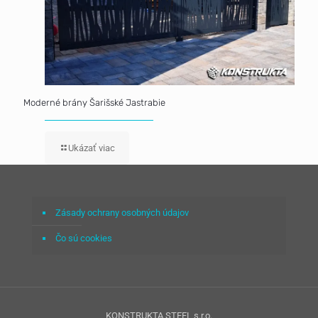
Moderné brány Šarišské Jastrabie
Ukázať viac
Zásady ochrany osobných údajov
Čo sú cookies
KONSTRUKTA STEEL s.r.o.