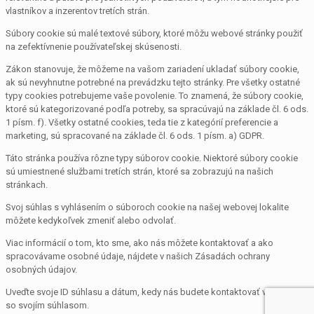
vlastníkov a inzerentov tretích strán.
Súbory cookie sú malé textové súbory, ktoré môžu webové stránky použiť
na zefektívnenie používateľskej skúsenosti.
Zákon stanovuje, že môžeme na vašom zariadení ukladať súbory cookie,
ak sú nevyhnutne potrebné na prevádzku tejto stránky. Pre všetky ostatné
typy cookies potrebujeme vaše povolenie. To znamená, že súbory cookie,
ktoré sú kategorizované podľa potreby, sa spracúvajú na základe čl. 6 ods.
1 písm. f). Všetky ostatné cookies, teda tie z kategórií preferencie a
marketing, sú spracované na základe čl. 6 ods. 1 písm. a) GDPR.
Táto stránka používa rôzne typy súborov cookie. Niektoré súbory cookie
sú umiestnené službami tretích strán, ktoré sa zobrazujú na našich
stránkach.
Svoj súhlas s vyhlásením o súboroch cookie na našej webovej lokalite
môžete kedykoľvek zmeniť alebo odvolať.
Viac informácií o tom, kto sme, ako nás môžete kontaktovať a ako
spracovávame osobné údaje, nájdete v našich Zásadách ochrany
osobných údajov.
Uveďte svoje ID súhlasu a dátum, kedy nás budete kontaktovať v súvislosti
so svojím súhlasom.