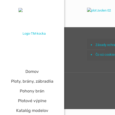
Zásady ochra
Čo sú cookie
Domov
Ploty, brány, zábradlia
Pohony brán
Plotové výplne
Katalóg modelov