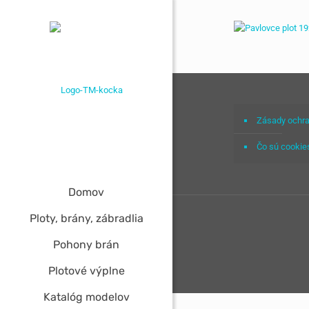
Zásady ochra
Čo sú cookie
Domov
Ploty, brány, zábradlia
Pohony brán
Plotové výplne
Katalóg modelov