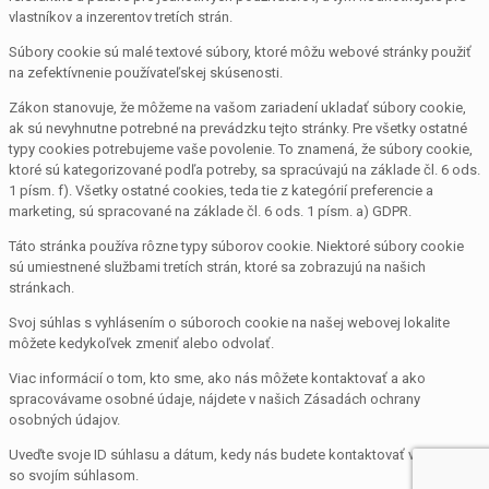
vlastníkov a inzerentov tretích strán.
Súbory cookie sú malé textové súbory, ktoré môžu webové stránky použiť
na zefektívnenie používateľskej skúsenosti.
Zákon stanovuje, že môžeme na vašom zariadení ukladať súbory cookie,
ak sú nevyhnutne potrebné na prevádzku tejto stránky. Pre všetky ostatné
typy cookies potrebujeme vaše povolenie. To znamená, že súbory cookie,
ktoré sú kategorizované podľa potreby, sa spracúvajú na základe čl. 6 ods.
1 písm. f). Všetky ostatné cookies, teda tie z kategórií preferencie a
marketing, sú spracované na základe čl. 6 ods. 1 písm. a) GDPR.
Táto stránka používa rôzne typy súborov cookie. Niektoré súbory cookie
sú umiestnené službami tretích strán, ktoré sa zobrazujú na našich
stránkach.
Svoj súhlas s vyhlásením o súboroch cookie na našej webovej lokalite
môžete kedykoľvek zmeniť alebo odvolať.
Viac informácií o tom, kto sme, ako nás môžete kontaktovať a ako
spracovávame osobné údaje, nájdete v našich Zásadách ochrany
osobných údajov.
Uveďte svoje ID súhlasu a dátum, kedy nás budete kontaktovať v súvislosti
so svojím súhlasom.