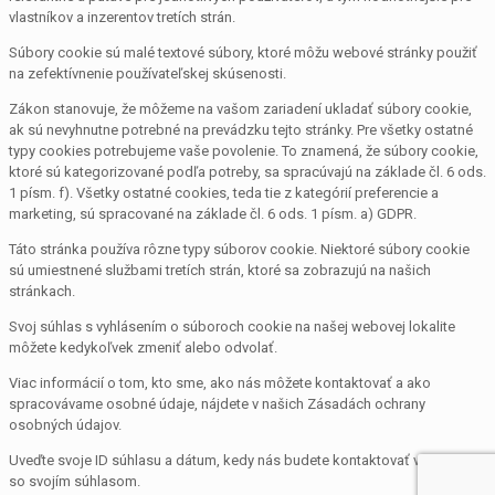
vlastníkov a inzerentov tretích strán.
Súbory cookie sú malé textové súbory, ktoré môžu webové stránky použiť
na zefektívnenie používateľskej skúsenosti.
Zákon stanovuje, že môžeme na vašom zariadení ukladať súbory cookie,
ak sú nevyhnutne potrebné na prevádzku tejto stránky. Pre všetky ostatné
typy cookies potrebujeme vaše povolenie. To znamená, že súbory cookie,
ktoré sú kategorizované podľa potreby, sa spracúvajú na základe čl. 6 ods.
1 písm. f). Všetky ostatné cookies, teda tie z kategórií preferencie a
marketing, sú spracované na základe čl. 6 ods. 1 písm. a) GDPR.
Táto stránka používa rôzne typy súborov cookie. Niektoré súbory cookie
sú umiestnené službami tretích strán, ktoré sa zobrazujú na našich
stránkach.
Svoj súhlas s vyhlásením o súboroch cookie na našej webovej lokalite
môžete kedykoľvek zmeniť alebo odvolať.
Viac informácií o tom, kto sme, ako nás môžete kontaktovať a ako
spracovávame osobné údaje, nájdete v našich Zásadách ochrany
osobných údajov.
Uveďte svoje ID súhlasu a dátum, kedy nás budete kontaktovať v súvislosti
so svojím súhlasom.