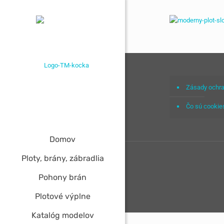
Zásady ochra
Čo sú cookie
Domov
Ploty, brány, zábradlia
Pohony brán
Plotové výplne
Katalóg modelov