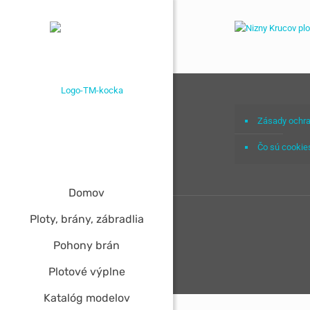
Zásady ochra
Čo sú cookie
Domov
Ploty, brány, zábradlia
Pohony brán
Plotové výplne
Katalóg modelov