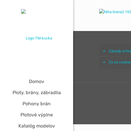
Zásady ochra
Čo sú cookie
Domov
Ploty, brány, zábradlia
Pohony brán
Plotové výplne
Katalóg modelov