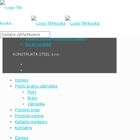
Zásady ochrany osobných údajov
Čo sú cookies
KONSTRUKTA STEEL s.r.o.
Domov
Ploty, brány, zábradlia
Ploty
Brány
Zábradlia
Pohony brán
Plotové výplne
Katalóg modelov
Kontakty
Domov