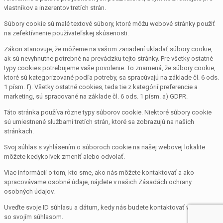
vlastníkov a inzerentov tretích strán.
Súbory cookie sú malé textové súbory, ktoré môžu webové stránky použiť
na zefektívnenie používateľskej skúsenosti.
Zákon stanovuje, že môžeme na vašom zariadení ukladať súbory cookie,
ak sú nevyhnutne potrebné na prevádzku tejto stránky. Pre všetky ostatné
typy cookies potrebujeme vaše povolenie. To znamená, že súbory cookie,
ktoré sú kategorizované podľa potreby, sa spracúvajú na základe čl. 6 ods.
1 písm. f). Všetky ostatné cookies, teda tie z kategórií preferencie a
marketing, sú spracované na základe čl. 6 ods. 1 písm. a) GDPR.
Táto stránka používa rôzne typy súborov cookie. Niektoré súbory cookie
sú umiestnené službami tretích strán, ktoré sa zobrazujú na našich
stránkach.
Svoj súhlas s vyhlásením o súboroch cookie na našej webovej lokalite
môžete kedykoľvek zmeniť alebo odvolať.
Viac informácií o tom, kto sme, ako nás môžete kontaktovať a ako
spracovávame osobné údaje, nájdete v našich Zásadách ochrany
osobných údajov.
Uveďte svoje ID súhlasu a dátum, kedy nás budete kontaktovať v súvislosti
so svojím súhlasom.