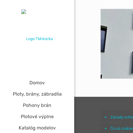
Domov
Ploty, brány, zábradlia
Pohony brán
Plotové výplne
Zásady ochra
Katalóg modelov
Čo sú cookie