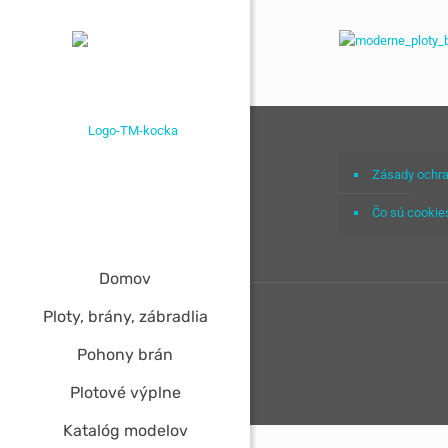
Zásady ochra
Čo sú cookie
Domov
Ploty, brány, zábradlia
Pohony brán
Plotové výplne
Katalóg modelov