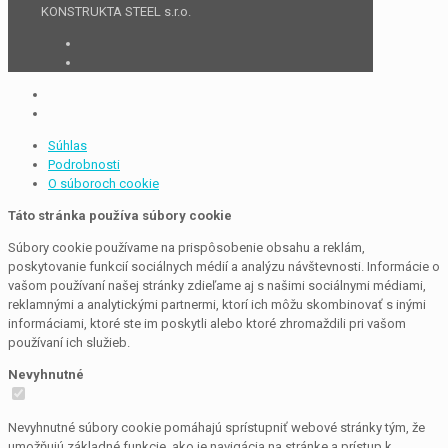
KONSTRUKTA STEEL s.r.o.
Súhlas
Podrobnosti
O súboroch cookie
Táto stránka používa súbory cookie
Súbory cookie používame na prispôsobenie obsahu a reklám,
poskytovanie funkcií sociálnych médií a analýzu návštevnosti. Informácie o
vašom používaní našej stránky zdieľame aj s našimi sociálnymi médiami,
reklamnými a analytickými partnermi, ktorí ich môžu skombinovať s inými
informáciami, ktoré ste im poskytli alebo ktoré zhromaždili pri vašom
používaní ich služieb.
Nevyhnutné
Nevyhnutné súbory cookie pomáhajú sprístupniť webové stránky tým, že
umožňujú základné funkcie, ako je navigácia na stránke a prístup k