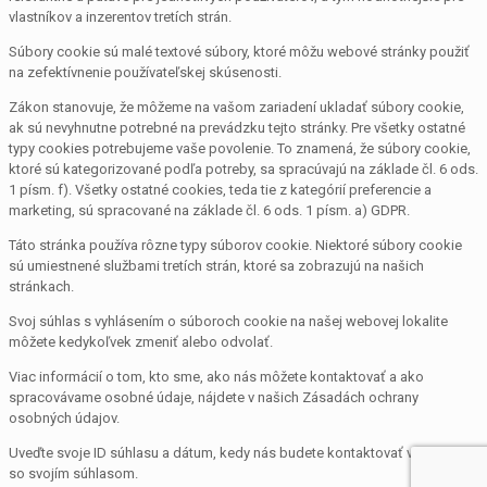
vlastníkov a inzerentov tretích strán.
Súbory cookie sú malé textové súbory, ktoré môžu webové stránky použiť
na zefektívnenie používateľskej skúsenosti.
Zákon stanovuje, že môžeme na vašom zariadení ukladať súbory cookie,
ak sú nevyhnutne potrebné na prevádzku tejto stránky. Pre všetky ostatné
typy cookies potrebujeme vaše povolenie. To znamená, že súbory cookie,
ktoré sú kategorizované podľa potreby, sa spracúvajú na základe čl. 6 ods.
1 písm. f). Všetky ostatné cookies, teda tie z kategórií preferencie a
marketing, sú spracované na základe čl. 6 ods. 1 písm. a) GDPR.
Táto stránka používa rôzne typy súborov cookie. Niektoré súbory cookie
sú umiestnené službami tretích strán, ktoré sa zobrazujú na našich
stránkach.
Svoj súhlas s vyhlásením o súboroch cookie na našej webovej lokalite
môžete kedykoľvek zmeniť alebo odvolať.
Viac informácií o tom, kto sme, ako nás môžete kontaktovať a ako
spracovávame osobné údaje, nájdete v našich Zásadách ochrany
osobných údajov.
Uveďte svoje ID súhlasu a dátum, kedy nás budete kontaktovať v súvislosti
so svojím súhlasom.